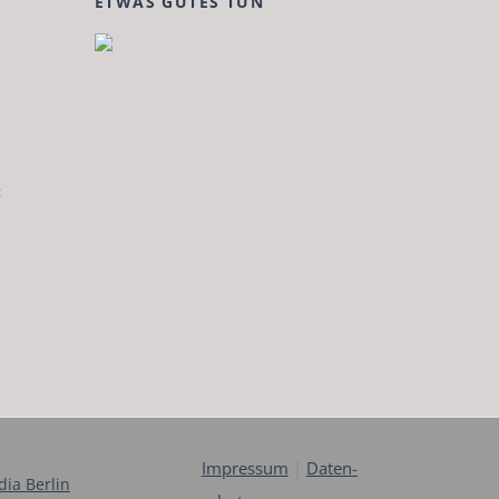
ETWAS GUTES TUN
t
Impres­sum
|
Daten­
dia Berlin