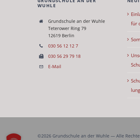
GRUNDSCHULE AN DER
NEUI
WUHLE
Ein­
Grund­schule an der Wuh­le
für 
Teterow­er Ring 79
12619 Berlin
Som
030 56 12 12 7
Uns
030 56 29 79 18
Sch
E‑Mail
Schu
lung
©2026 Grund­schule an der Wuh­le — Alle Rechte bl