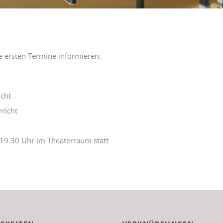
ie ersten Ter­mine informieren.
icht
­richt
19.30 Uhr im The­ater­raum statt