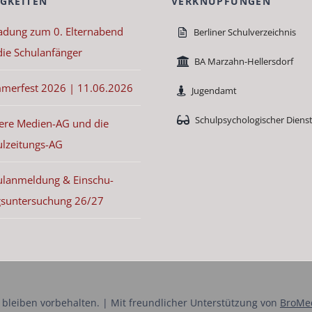
GKEITEN
VERKNÜPFUNGEN
ladung zum 0. Eltern­abend
Berlin­er Schul­verze­ich­nis
die Schu­lan­fänger
BA Marzahn-Hellers­dorf
­mer­fest 2026 | 11.06.2026
Jugen­damt
Schulpsy­chol­o­gis­ch­er Diens
ere Medi­en-AG und die
ulzeitungs-AG
­lan­mel­dung & Ein­schu­
­sun­ter­suchung 26/27
eiben vor­be­hal­ten. | Mit fre­undlich­er Unter­stützung von
Bro­Me­