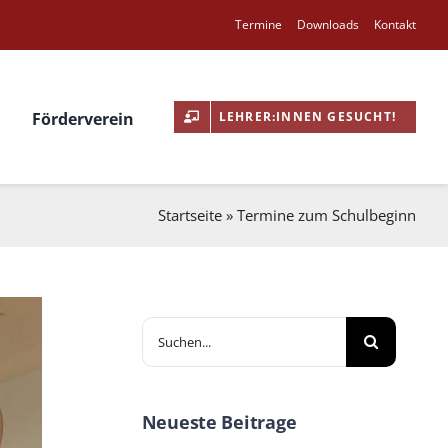
Ter­mine
Down­loads
Kon­takt
LEHRER:INNEN GESUCHT!
Fördervere­in
Start­seite
»
Ter­mine zum Schul­be­ginn
Suche
nach:
Neueste Beitrage