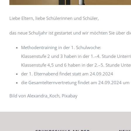
Liebe Eltern, liebe Schü­lerin­nen und Schüler,
das neue Schul­jahr ist ges­tartet und wir möcht­en Sie über d
Meth­o­d­en­train­ing in der 1. Schul­woche:
Klassen­stufe 2 und 3 haben in der 1.–4. Stunde Unter­r
Klassen­stufe 4,5 und 6 haben in der 2.–5. Stunde Unter
der 1. Eltern­abend find­et statt am 24.09.2024
die Gesamtel­tern­vertre­tung find­et am 24.09.2024 um 
Bild von Alexandra_Koch, Pix­abay