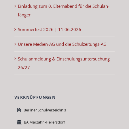
Ein­ladung zum 0. Eltern­abend für die Schu­lan­
fänger
Som­mer­fest 2026 | 11.06.2026
Unsere Medi­en-AG und die Schulzeitungs-AG
Schu­lan­mel­dung & Ein­schu­lung­sun­ter­suchung
26/27
VERKNÜPFUNGEN
Berlin­er Schul­verze­ich­nis
BA Marzahn-Hellers­dorf