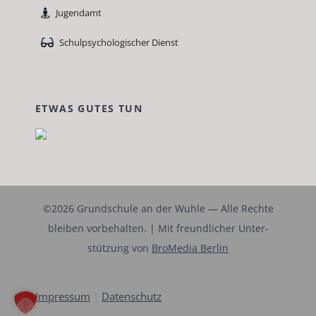
Jugen­damt
Schulpsy­chol­o­gis­ch­er Dienst
ETWAS GUTES TUN
©2026 Grund­schule an der Wuh­le — Alle Rechte
bleiben vor­be­hal­ten. | Mit fre­undlich­er Unter­
stützung von
Bro­Me­dia Berlin
Impres­sum
|
Daten­schutz