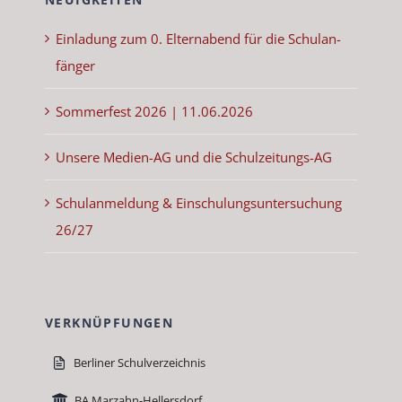
Ein­ladung zum 0. Eltern­abend für die Schu­lan­
fänger
Som­mer­fest 2026 | 11.06.2026
Unsere Medi­en-AG und die Schulzeitungs-AG
Schu­lan­mel­dung & Ein­schu­lung­sun­ter­suchung
26/27
VERKNÜPFUNGEN
Berlin­er Schul­verze­ich­nis
BA Marzahn-Hellers­dorf