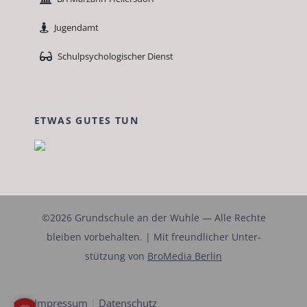
Jugen­damt
Schulpsy­chol­o­gis­ch­er Dienst
ETWAS GUTES TUN
©2026 Grund­schule an der Wuh­le — Alle Rechte
bleiben vor­be­hal­ten. | Mit fre­undlich­er Unter­
stützung von
Bro­Me­dia Berlin
Impres­sum
|
Daten­schutz