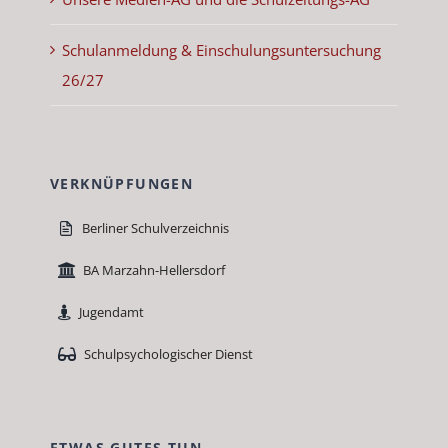
Schu­lan­mel­dung & Ein­schu­lung­sun­ter­suchung
26/27
VERKNÜPFUNGEN
Berlin­er Schul­verze­ich­nis
BA Marzahn-Hellers­dorf
Jugen­damt
Schulpsy­chol­o­gis­ch­er Dienst
ETWAS GUTES TUN