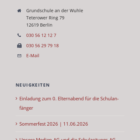
Grund­schule an der Wuh­le
Teterow­er Ring 79
12619 Berlin
030 56 12 12 7
030 56 29 79 18
E‑Mail
NEUIGKEITEN
Ein­ladung zum 0. Eltern­abend für die Schu­lan­
fänger
Som­mer­fest 2026 | 11.06.2026
Unsere Medi­en-AG und die Schulzeitungs-AG