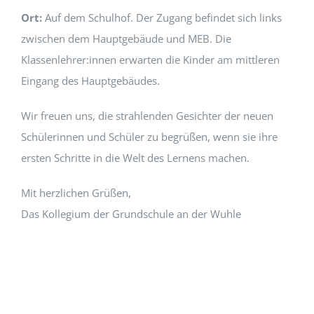
Ort:
Auf dem Schul­hof. Der Zugang befind­et sich links
zwis­chen dem Haupt­ge­bäude und MEB. Die
Klassenlehrer:innen erwarten die Kinder am mit­tleren
Ein­gang des Haupt­ge­bäudes.
Wir freuen uns, die strahlen­den Gesichter der neuen
Schü­lerin­nen und Schüler zu begrüßen, wenn sie ihre
ersten Schritte in die Welt des Ler­nens machen.
Mit her­zlichen Grüßen,
Das Kol­legium der Grund­schule an der Wuh­le